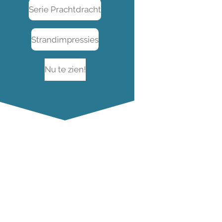
Serie Prachtdracht
Strandimpressies
Nu te zien!