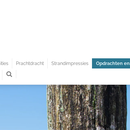
ties
Prachtdracht
Strandimpressies
Opdrachten en